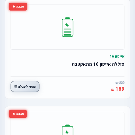
מבצע 🔥
אייפון 16
סוללה אייפון 16 מתאקטבת
220
🛒
הוסף לעגלה
189
מבצע 🔥