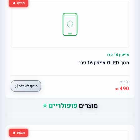
מבצע 🔥
אייפון 16 פרו
מסך OLED אייפון 16 פרו
590
🛒
הוסף לעגלה
490
פופולריים ⭐
מוצרים
מבצע 🔥