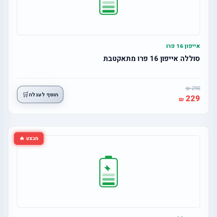
אייפון 16 פרו
סוללה אייפון 16 פרו מתאקטבת
290
🛒
הוסף לעגלה
229
מבצע 🔥