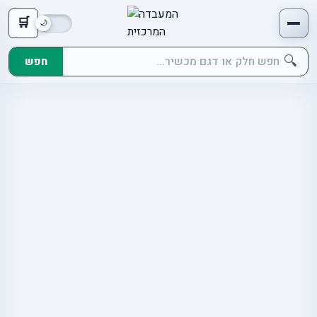
🛒
🔍
חפש