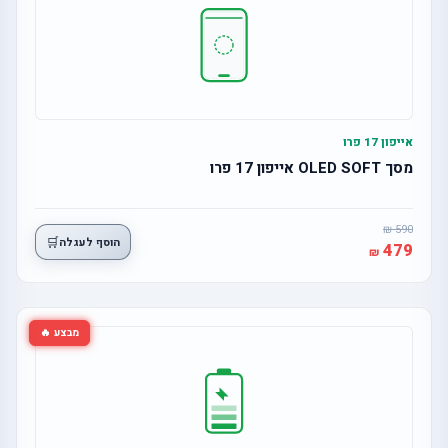
אייפון 17 פרו
מסך OLED SOFT אייפון 17 פרו
590
🛒
הוסף לעגלה
479
מבצע 🔥