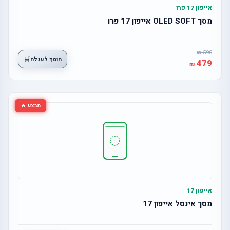
אייפון 17 פרו
מסך OLED SOFT אייפון 17 פרו
590
🛒
הוסף לעגלה
479
מבצע 🔥
אייפון 17
מסך אינסל אייפון 17