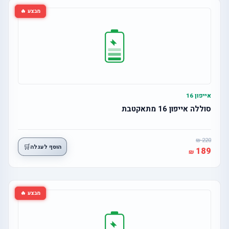
מבצע 🔥
אייפון 16
סוללה אייפון 16 מתאקטבת
220
🛒
הוסף לעגלה
189
מבצע 🔥