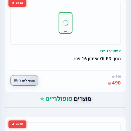
מבצע 🔥
אייפון 16 פרו
מסך OLED אייפון 16 פרו
590
🛒
הוסף לעגלה
490
פופולריים ⭐
מוצרים
מבצע 🔥