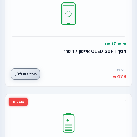
אייפון 17 פרו
מסך OLED SOFT אייפון 17 פרו
590
🛒
הוסף לעגלה
479
מבצע 🔥