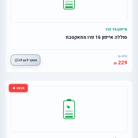
אייפון 16 פרו
סוללה אייפון 16 פרו מתאקטבת
290
🛒
הוסף לעגלה
229
מבצע 🔥