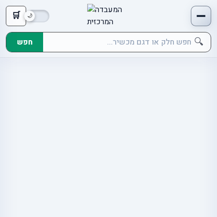
🛒
🔍
חפש