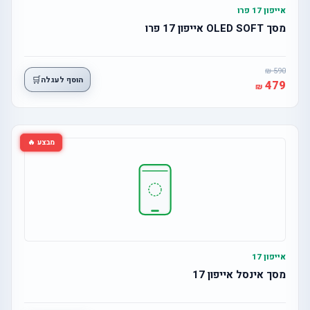
אייפון 17 פרו
מסך OLED SOFT אייפון 17 פרו
590
🛒
הוסף לעגלה
479
מבצע 🔥
אייפון 17
מסך אינסל אייפון 17