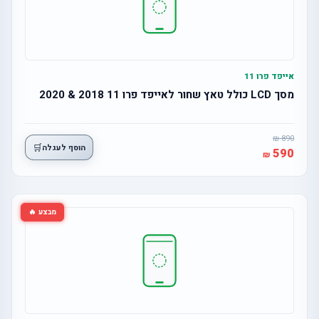
אייפד פרו 11
מסך LCD כולל טאץ שחור לאייפד פרו 11 2018 & 2020
890
🛒
הוסף לעגלה
590
מבצע 🔥