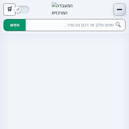
🛒
🔍
חפש