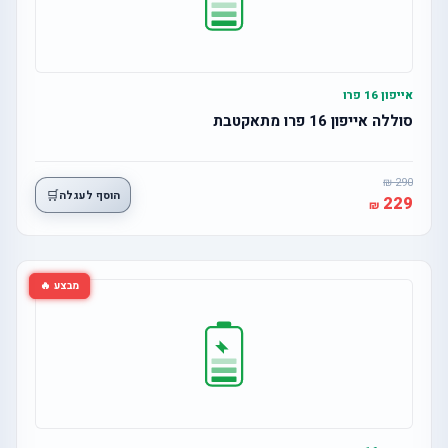
אייפון 16 פרו
סוללה אייפון 16 פרו מתאקטבת
290
🛒
הוסף לעגלה
229
מבצע 🔥