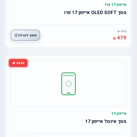
אייפון 17 פרו
מסך OLED SOFT אייפון 17 פרו
590
🛒
הוסף לעגלה
479
מבצע 🔥
אייפון 17
מסך אינסל אייפון 17