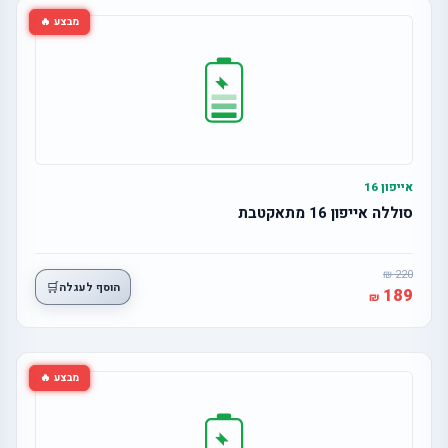
מבצע 🔥
אייפון 16
סוללה אייפון 16 מתאקטבת
220
🛒
הוסף לעגלה
189
מבצע 🔥