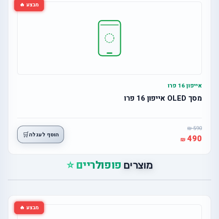
מבצע 🔥
אייפון 16 פרו
מסך OLED אייפון 16 פרו
590
🛒
הוסף לעגלה
490
פופולריים ⭐
מוצרים
מבצע 🔥