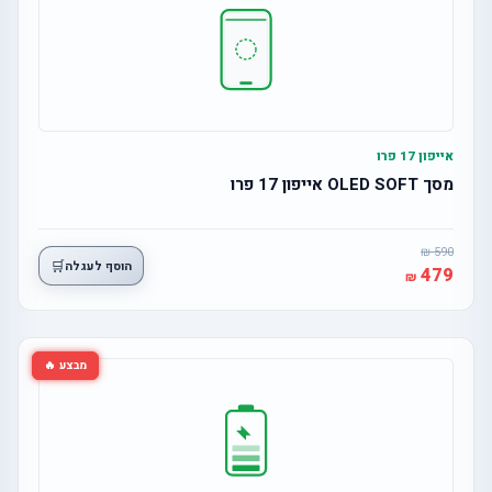
אייפון 17 פרו
מסך OLED SOFT אייפון 17 פרו
590
🛒
הוסף לעגלה
479
מבצע 🔥