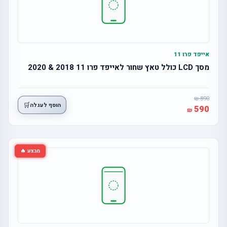
אייפד פרו 11
מסך LCD כולל טאץ שחור לאייפד פרו 11 2018 & 2020
890
🛒
הוסף לעגלה
590
מבצע 🔥