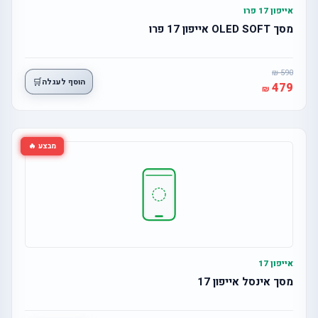
אייפון 17 פרו
מסך OLED SOFT אייפון 17 פרו
590
🛒
הוסף לעגלה
479
מבצע 🔥
אייפון 17
מסך אינסל אייפון 17