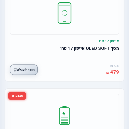
אייפון 17 פרו
מסך OLED SOFT אייפון 17 פרו
590
🛒
הוסף לעגלה
479
מבצע 🔥