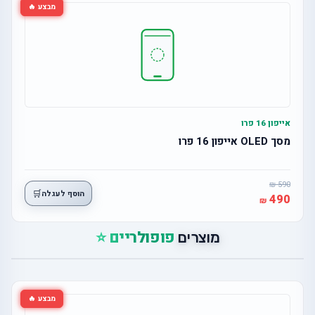
מבצע 🔥
אייפון 16 פרו
מסך OLED אייפון 16 פרו
590
🛒
הוסף לעגלה
490
פופולריים ⭐
מוצרים
מבצע 🔥