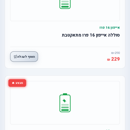
אייפון 16 פרו
סוללה אייפון 16 פרו מתאקטבת
290
🛒
הוסף לעגלה
229
מבצע 🔥