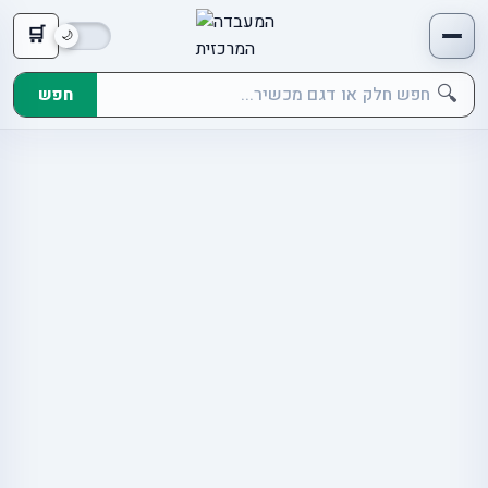
🛒
🔍
חפש