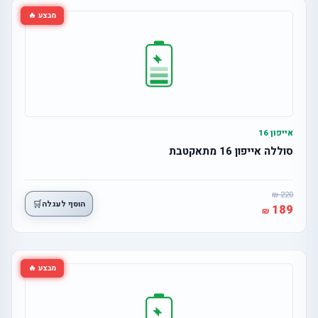
מבצע 🔥
אייפון 16
סוללה אייפון 16 מתאקטבת
220
🛒
הוסף לעגלה
189
מבצע 🔥