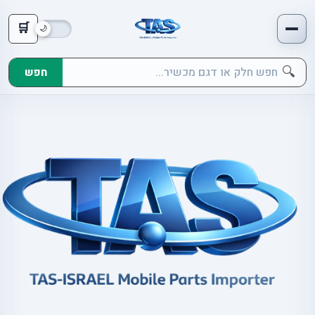
🛒
🔍
חפש