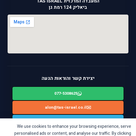
המעבדה המרכזית TAS ISRAEL
ביאליק 124 רמת גן
יצירת קשר והוראות הגעה
077-5308625
alon@tas-israel.co.il
✉️
🚙
ניווט בWAZE: ביאליק 124, רמת גן
We use cookies to enhance your browsing experience, serve
personalised ads or content, and analyse our traffic. By clicking