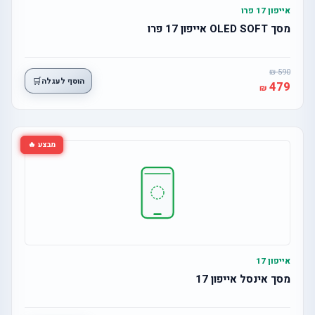
אייפון 17 פרו
מסך OLED SOFT אייפון 17 פרו
590
🛒
הוסף לעגלה
479
מבצע 🔥
אייפון 17
מסך אינסל אייפון 17