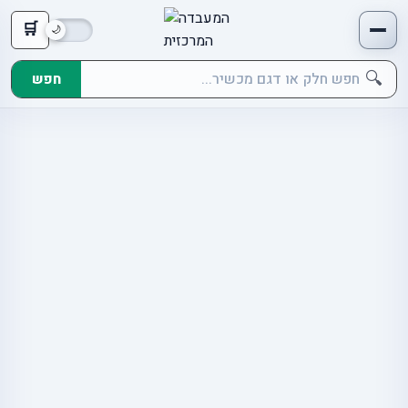
🛒
🔍
חפש