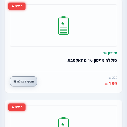
מבצע 🔥
אייפון 16
סוללה אייפון 16 מתאקטבת
220
🛒
הוסף לעגלה
189
מבצע 🔥