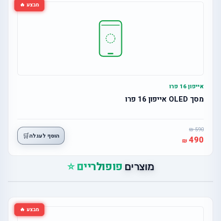
מבצע 🔥
אייפון 16 פרו
מסך OLED אייפון 16 פרו
590
🛒
הוסף לעגלה
490
פופולריים ⭐
מוצרים
מבצע 🔥