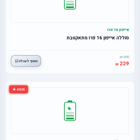
אייפון 16 פרו
סוללה אייפון 16 פרו מתאקטבת
290
🛒
הוסף לעגלה
229
מבצע 🔥