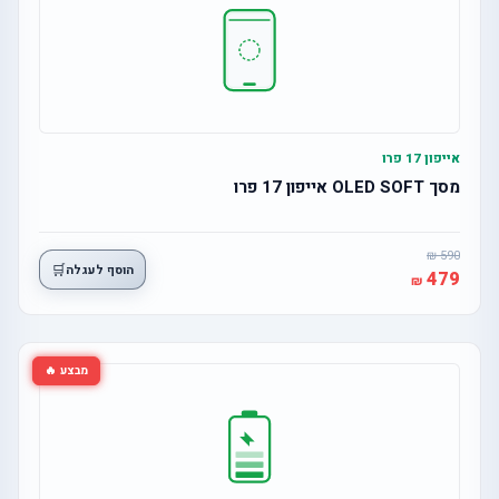
אייפון 17 פרו
מסך OLED SOFT אייפון 17 פרו
590
🛒
הוסף לעגלה
479
מבצע 🔥