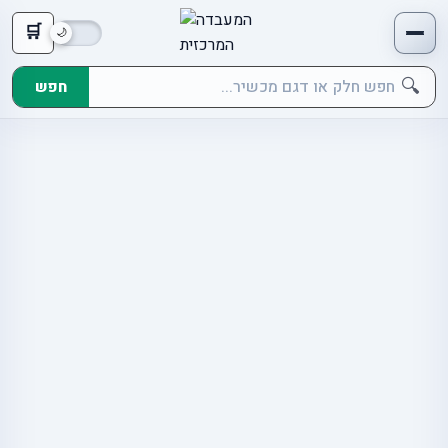
🛒
🔍
חפש