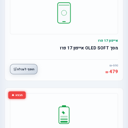
אייפון 17 פרו
מסך OLED SOFT אייפון 17 פרו
590
🛒
הוסף לעגלה
479
מבצע 🔥