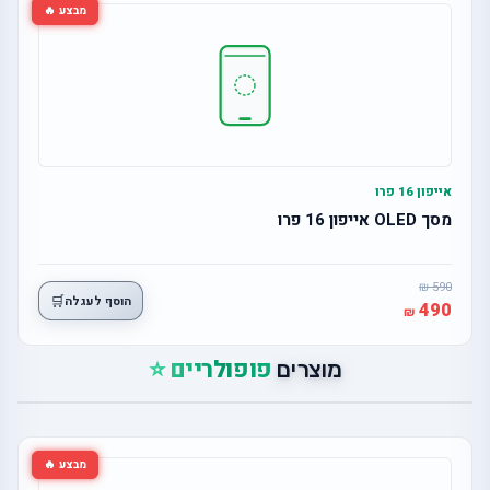
מבצע 🔥
אייפון 16 פרו
מסך OLED אייפון 16 פרו
590
🛒
הוסף לעגלה
490
פופולריים ⭐
מוצרים
מבצע 🔥