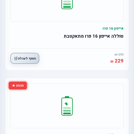
אייפון 16 פרו
סוללה אייפון 16 פרו מתאקטבת
290
🛒
הוסף לעגלה
229
מבצע 🔥