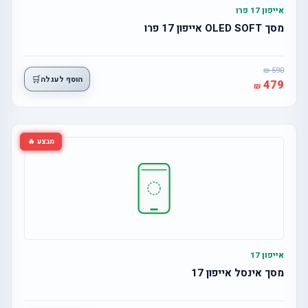
אייפון 17 פרו
מסך OLED SOFT אייפון 17 פרו
590
🛒
הוסף לעגלה
479
מבצע 🔥
אייפון 17
מסך אינסל אייפון 17