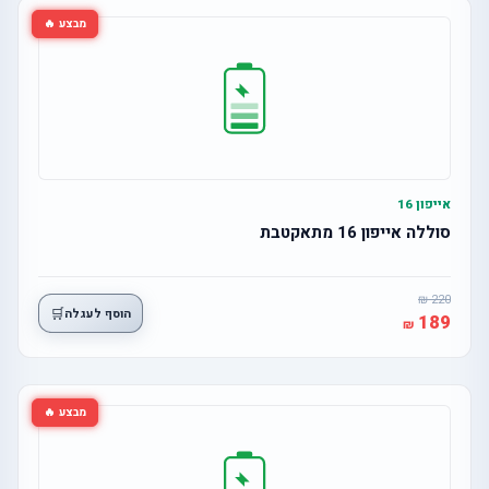
מבצע 🔥
אייפון 16
סוללה אייפון 16 מתאקטבת
220
🛒
הוסף לעגלה
189
מבצע 🔥