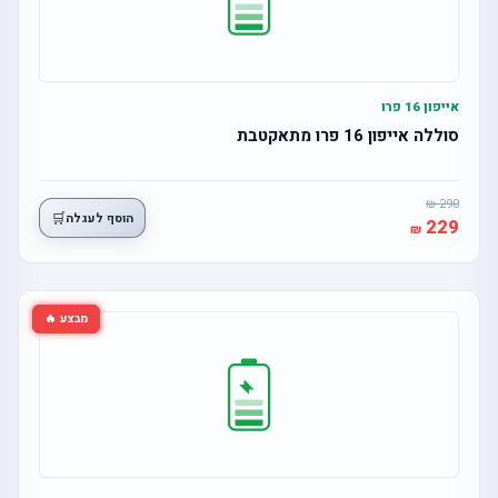
אייפון 16 פרו
סוללה אייפון 16 פרו מתאקטבת
290
🛒
הוסף לעגלה
229
מבצע 🔥