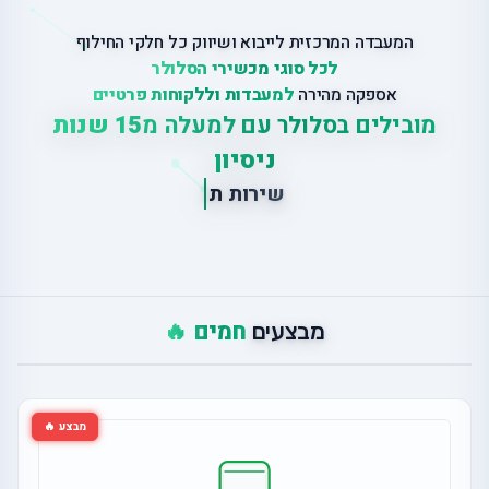
המעבדה המרכזית לייבוא ושיווק כל חלקי החילוף
לכל סוגי מכשירי הסלולר
אספקה מהירה
למעבדות וללקוחות פרטיים
מובילים בסלולר עם למעלה מ
15 שנות
ניסיון
ש
י
ר
ו
ת
ת
י
ק
ו
נ
י
ם
ב
מ
חמים 🔥
מבצעים
מבצע 🔥