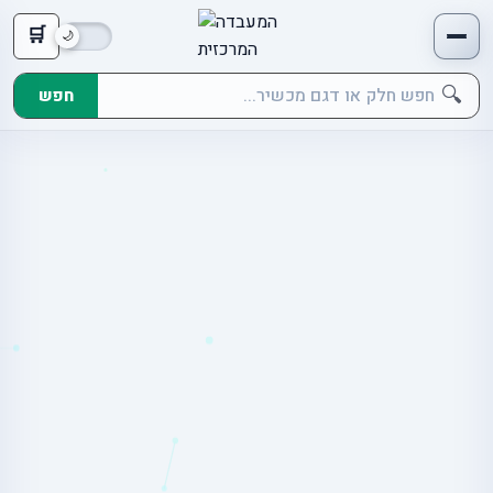
🛒
🔍
חפש