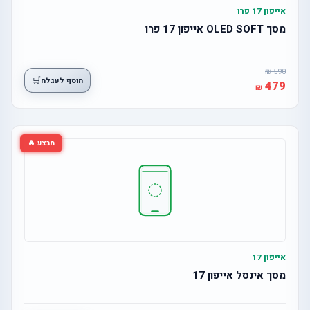
אייפון 17 פרו
מסך OLED SOFT אייפון 17 פרו
590
🛒
הוסף לעגלה
479
מבצע 🔥
אייפון 17
מסך אינסל אייפון 17