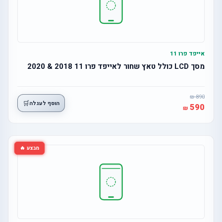
אייפד פרו 11
מסך LCD כולל טאץ שחור לאייפד פרו 11 2018 & 2020
890
🛒
הוסף לעגלה
590
מבצע 🔥