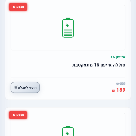
מבצע 🔥
אייפון 16
סוללה אייפון 16 מתאקטבת
220
🛒
הוסף לעגלה
189
מבצע 🔥