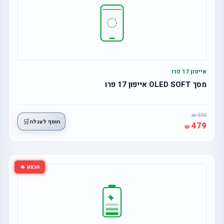
אייפון 17 פרו
מסך OLED SOFT אייפון 17 פרו
590
🛒
הוסף לעגלה
479
מבצע 🔥