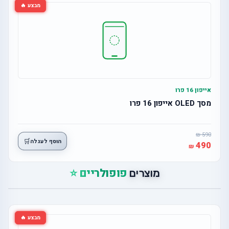
מבצע 🔥
אייפון 16 פרו
מסך OLED אייפון 16 פרו
590
🛒
הוסף לעגלה
490
פופולריים ⭐
מוצרים
מבצע 🔥