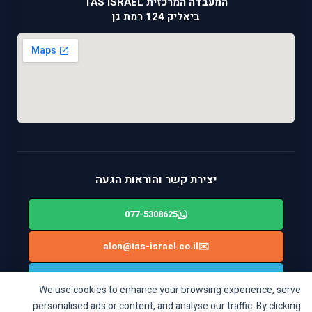
המעבדה המרכזית TAS ISRAEL
ביאליק 124 רמת גן
יצירת קשר והוראות הגעה
077-5308625
alon@tas-israel.co.il
✉️
🚙
ניווט בWAZE: ביאליק 124, רמת גן
We use cookies to enhance your browsing experience, serve
personalised ads or content, and analyse our traffic. By clicking