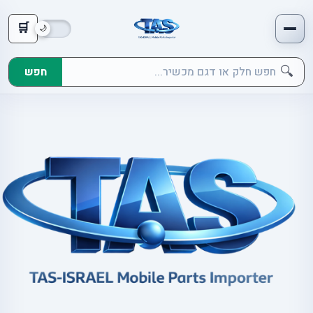
🛒
🔍
חפש