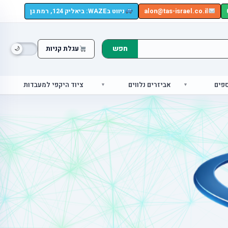
alon@tas-israel.co.il
ניווט בWAZE: ביאליק 124, רמת גן
חפש
עגלת קניות
ספים
אביזרים נלווים
ציוד היקפי למעבדות