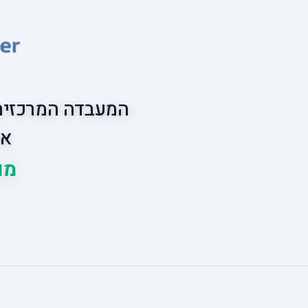
המעבדה המרכזית 
אס
מובי