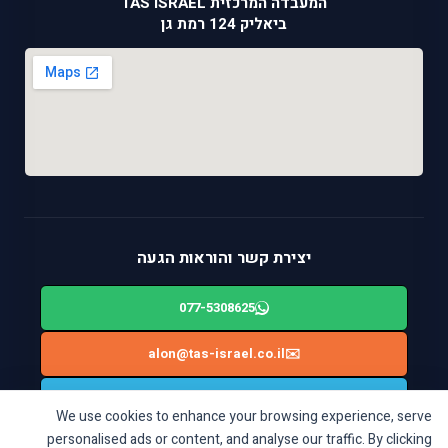
המעבדה המרכזית TAS ISRAEL
ביאליק 124 רמת גן
יצירת קשר והוראות הגעה
077-5308625
alon@tas-israel.co.il
✉️
🚙
ניווט בWAZE: ביאליק 124, רמת גן
We use cookies to enhance your browsing experience, serve
personalised ads or content, and analyse our traffic. By clicking