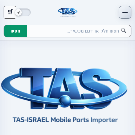
🛒
🔍
חפש