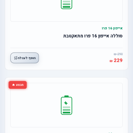
אייפון 16 פרו
סוללה אייפון 16 פרו מתאקטבת
290
🛒
הוסף לעגלה
229
מבצע 🔥