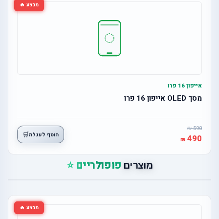
מבצע 🔥
אייפון 16 פרו
מסך OLED אייפון 16 פרו
590
🛒
הוסף לעגלה
490
פופולריים ⭐
מוצרים
מבצע 🔥