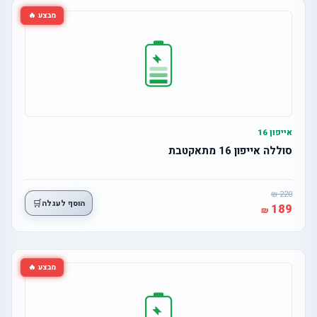
מבצע 🔥
אייפון 16
סוללה אייפון 16 מתאקטבת
220
🛒
הוסף לעגלה
189
מבצע 🔥