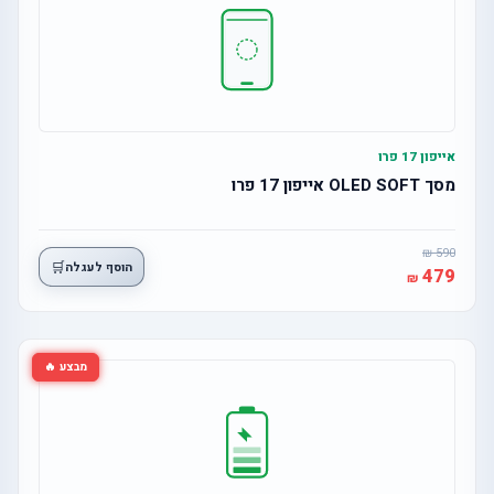
אייפון 17 פרו
מסך OLED SOFT אייפון 17 פרו
590
🛒
הוסף לעגלה
479
מבצע 🔥