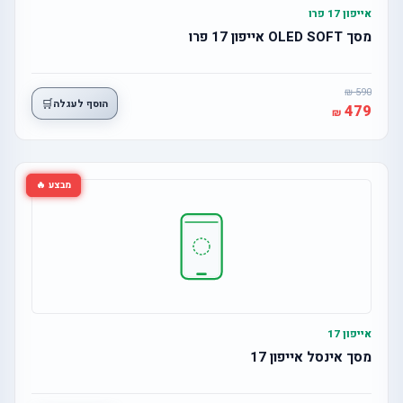
אייפון 17 פרו
מסך OLED SOFT אייפון 17 פרו
590
🛒
הוסף לעגלה
479
מבצע 🔥
אייפון 17
מסך אינסל אייפון 17