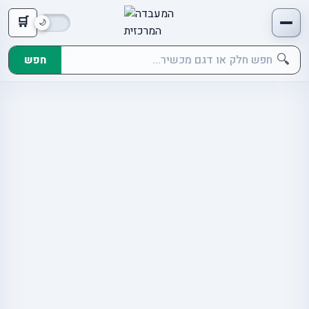
🛒
🔍
חפש