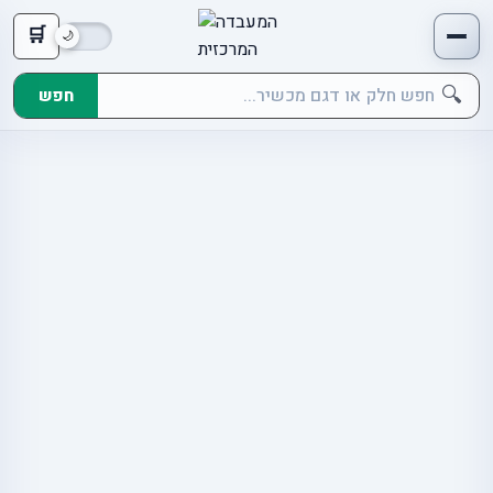
🛒
🔍
חפש