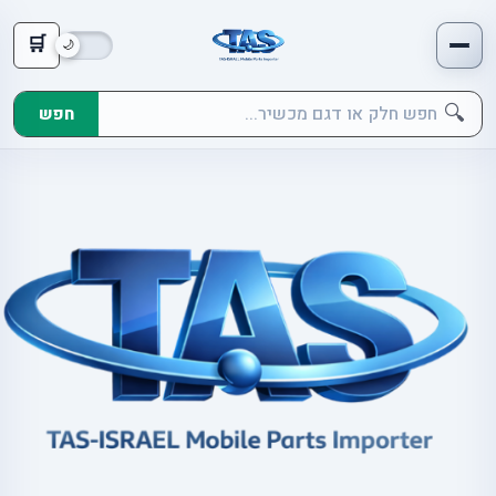
🛒
🔍
חפש