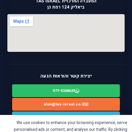
המעבדה המרכזית TAS ISRAEL
ביאליק 124 רמת גן
יצירת קשר והוראות הגעה
077-5308625
alon@tas-israel.co.il
✉️
🚙
ניווט בWAZE: ביאליק 124, רמת גן
We use cookies to enhance your browsing experience, serve
personalised ads or content, and analyse our traffic. By clicking