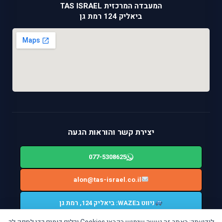
המעבדה המרכזית TAS ISRAEL
ביאליק 124 רמת גן
יצירת קשר והוראות הגעה
077-5308625
alon@tas-israel.co.il
ניווט בWAZE: ביאליק 124, רמת גן