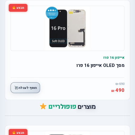
מבצע
אייפון 16 פרו
מסך OLED אייפון 16 פרו
590
הוסף לעגלה
490
פופולריים
מוצרים
מבצע