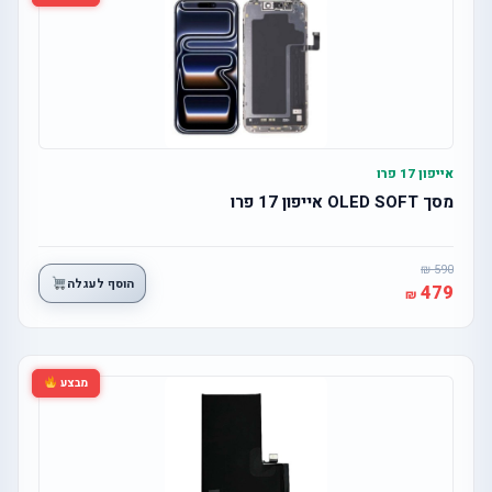
אייפון 17 פרו
מסך OLED SOFT אייפון 17 פרו
590
הוסף לעגלה
479
מבצע