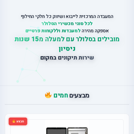
המעבדה המרכזית לייבוא ושיווק כל חלקי החילוף
לכל סוגי מכשירי הסלולר
אספקה מהירה
למעבדות וללקוחות פרטיים
מובילים בסלולר עם למעלה מ
15 שנות
ניסיון
ש
י
ר
ו
ת
ת
י
ק
ו
נ
י
ם
ב
מ
ק
ו
ם
חמים
מבצעים
מבצע