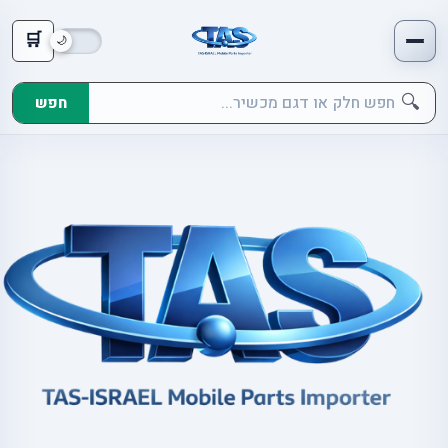
🛒
🔍
חפש