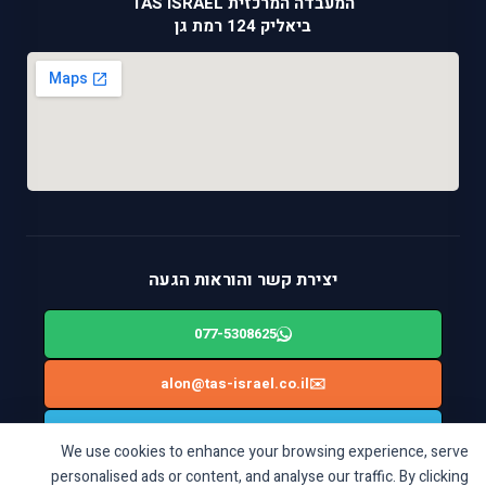
המעבדה המרכזית TAS ISRAEL
ביאליק 124 רמת גן
יצירת קשר והוראות הגעה
077-5308625
alon@tas-israel.co.il
✉️
🚙
ניווט בWAZE: ביאליק 124, רמת גן
We use cookies to enhance your browsing experience, serve
personalised ads or content, and analyse our traffic. By clicking