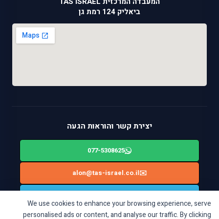
המעבדה המרכזית TAS ISRAEL
ביאליק 124 רמת גן
יצירת קשר והוראות הגעה
077-5308625
alon@tas-israel.co.il
✉️
🚙
ניווט בWAZE: ביאליק 124, רמת גן
We use cookies to enhance your browsing experience, serve
personalised ads or content, and analyse our traffic. By clicking