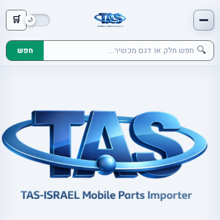
🛒
🔍
חפש