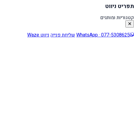
תפריט ניווט
קטגוריות ומותגים
✕
WhatsApp · 077-5308625
שליחת פנייה
ניווט Waze