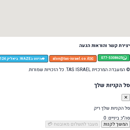
יצירת קשר והוראות הגעה
077-5308625
🚙
✉️
alon@tas-israel.co.il
ניווט בWAZE: ביאליק 124, רמת גן
© המעבדה המרכזית TAS ISRAEL. כל הזכויות שמורות.
סל הקניות שלך
✕
סל הקניות שלך ריק
סה"כ ביניים:
0
המשך לקנות
מעבר לתשלום מאובטח 💳