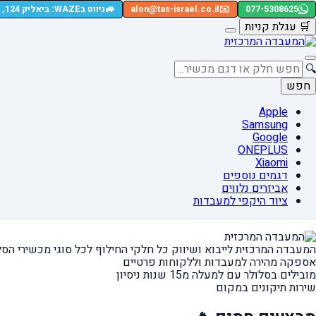
🚙
077-5308625
✉️
alon@tas-israel.co.il
ניווט בWAZE: ביאליק 124, רמת גן
🛒
עגלת קניות
🔍
חפש
Apple
Samsung
Google
ONEPLUS
Xiaomi
דגמים נוספים
אביזרים נלווים
ציוד היקפי למעבדות
המעבדה המרכזית לייבוא ושיווק כל חלקי החילוף
לכל סוגי מכשירי הסל
אספקה מהירה
למעבדות וללקוחות פרטיים
מובילים בסלולר עם למעלה מ15 שנות ניסיון
שירות תיקונים במקום