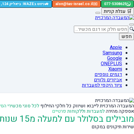
🚙
077-5308625
✉️
alon@tas-israel.co.il
ניווט בWAZE: ביאליק 124, רמת גן
🛒
עגלת קניות
🔍
חפש
Apple
Samsung
Google
ONEPLUS
Xiaomi
דגמים נוספים
אביזרים נלווים
ציוד היקפי למעבדות
המעבדה המרכזית לייבוא ושיווק כל חלקי החילוף
לכל סוגי מכשירי הסל
אספקה מהירה
למעבדות וללקוחות פרטיים
מובילים בסלולר עם למעלה מ15 שנות ניסיון
שירות תיקונים במקום