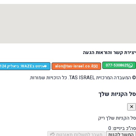
יצירת קשר והוראות הגעה
077-5308625
🚙
✉️
alon@tas-israel.co.il
ניווט בWAZE: ביאליק 124, רמת גן
© המעבדה המרכזית TAS ISRAEL. כל הזכויות שמורות.
סל הקניות שלך
✕
סל הקניות שלך ריק
סה"כ ביניים:
0
המשך לקנות
מעבר לתשלום מאובטח 💳