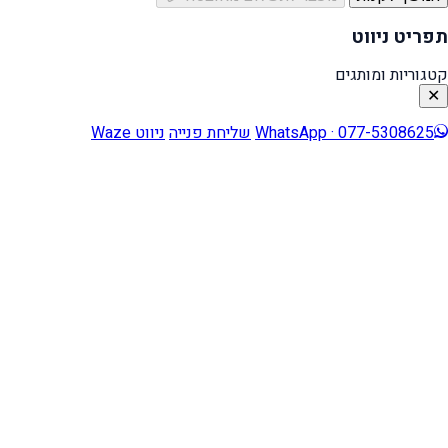
תפריט ניווט
קטגוריות ומותגים
✕
WhatsApp · 077-5308625
שליחת פנייה
ניווט Waze