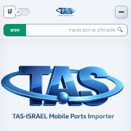
🛒
🔍
חפש