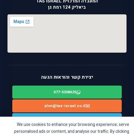
המעבדה המרכזית TAS ISRAEL
ביאליק 124 רמת גן
יצירת קשר והוראות הגעה
077-5308625
alon@tas-israel.co.il
✉️
🚙
ניווט בWAZE: ביאליק 124, רמת גן
We use cookies to enhance your browsing experience, serve
personalised ads or content, and analyse our traffic. By clicking