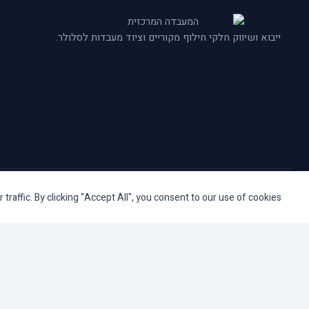
ייבוא ושיווק חלקי חילוף מקוריים וציוד מעבדות לסלולר.
© המעבדה המרכזית TAS ISRAEL. כל הזכויות שמורות.
affic. By clicking "Accept All", you consent to our use of cookies.
כלי נגישות
הגדל טקסט
הקטן טקסט
גווני אפור