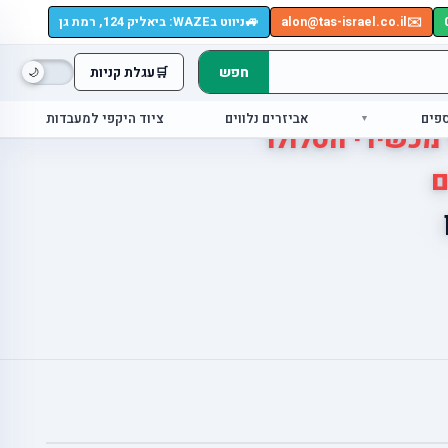
🚙
✉️
alon@tas-israel.co.il
ניווט בWAZE: ביאליק 124, רמת גן
חפש
🛒
עגלת קניות
ספים
אביזרים נלווים
ציוד היקפי למעבדות
 מכשירי הסלולר
ם