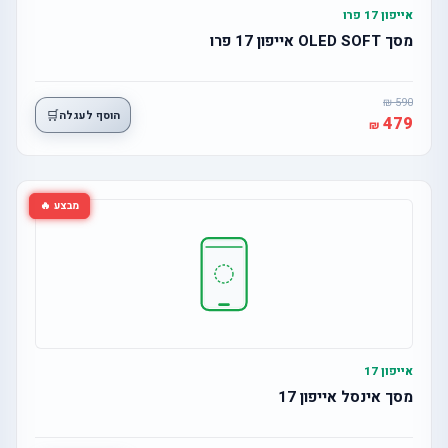
אייפון 17 פרו
מסך OLED SOFT אייפון 17 פרו
590
🛒
הוסף לעגלה
479
מבצע 🔥
אייפון 17
מסך אינסל אייפון 17