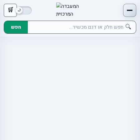
🛒
🔍
חפש