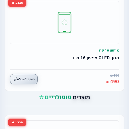
מבצע 🔥
אייפון 16 פרו
מסך OLED אייפון 16 פרו
590
🛒
הוסף לעגלה
490
פופולריים ⭐
מוצרים
מבצע 🔥