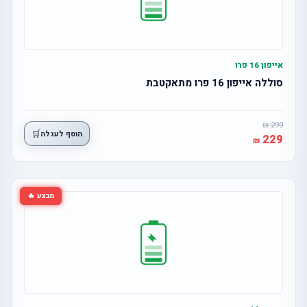
אייפון 16 פרו
סוללה אייפון 16 פרו מתאקטבת
290
🛒
הוסף לעגלה
229
מבצע 🔥