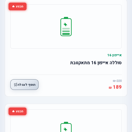
מבצע 🔥
אייפון 16
סוללה אייפון 16 מתאקטבת
220
🛒
הוסף לעגלה
189
מבצע 🔥