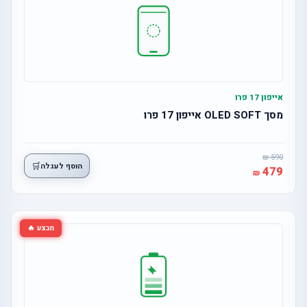
אייפון 17 פרו
מסך OLED SOFT אייפון 17 פרו
590
🛒
הוסף לעגלה
479
מבצע 🔥