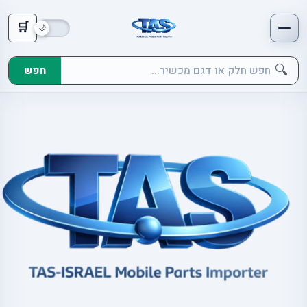
🛒
🔍
חפש