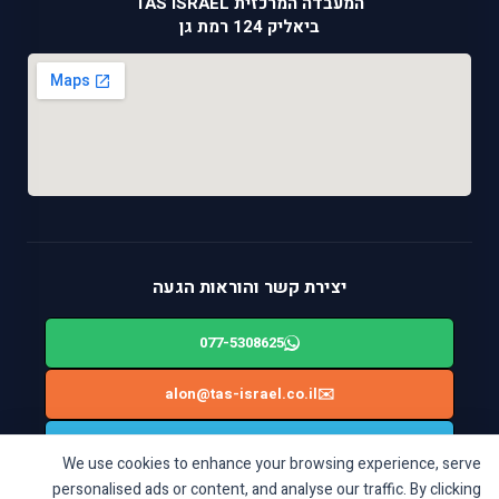
המעבדה המרכזית TAS ISRAEL
ביאליק 124 רמת גן
יצירת קשר והוראות הגעה
077-5308625
alon@tas-israel.co.il
✉️
🚙
ניווט בWAZE: ביאליק 124, רמת גן
We use cookies to enhance your browsing experience, serve
personalised ads or content, and analyse our traffic. By clicking