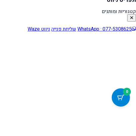
קטגוריות ומותגים
✕
WhatsApp · 077-5308625
שליחת פנייה
ניווט Waze
0
כלי נגישות
הגדל טקסט