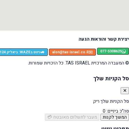
יצירת קשר והוראות הגעה
077-5308625
🚙
✉️
alon@tas-israel.co.il
ניווט בWAZE: ביאליק 124, רמת גן
© המעבדה המרכזית TAS ISRAEL. כל הזכויות שמורות.
סל הקניות שלך
✕
סל הקניות שלך ריק
סה"כ ביניים:
0
המשך לקנות
מעבר לתשלום מאובטח 💳
תפריט ניווט