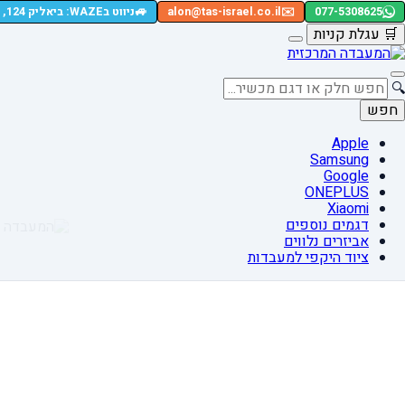
🚙
077-5308625
✉️
alon@tas-israel.co.il
ניווט בWAZE: ביאליק 124, רמת גן
🛒
עגלת קניות
🔍
חפש
Apple
Samsung
Google
ONEPLUS
Xiaomi
דגמים נוספים
אביזרים נלווים
ציוד היקפי למעבדות