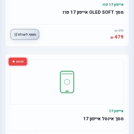
אייפון 17 פרו
מסך OLED SOFT אייפון 17 פרו
590
🛒
הוסף לעגלה
479
מבצע 🔥
אייפון 17
מסך אינסל אייפון 17