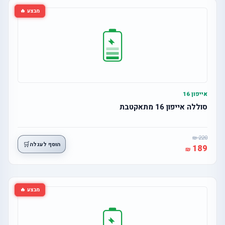
מבצע 🔥
אייפון 16
סוללה אייפון 16 מתאקטבת
220
🛒
הוסף לעגלה
189
מבצע 🔥