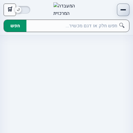
🛒
🔍
חפש