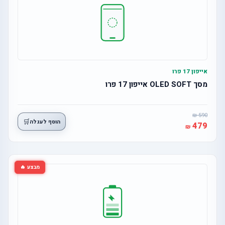
אייפון 17 פרו
מסך OLED SOFT אייפון 17 פרו
590
🛒
הוסף לעגלה
479
מבצע 🔥