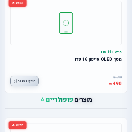
מבצע 🔥
אייפון 16 פרו
מסך OLED אייפון 16 פרו
590
🛒
הוסף לעגלה
490
פופולריים ⭐
מוצרים
מבצע 🔥