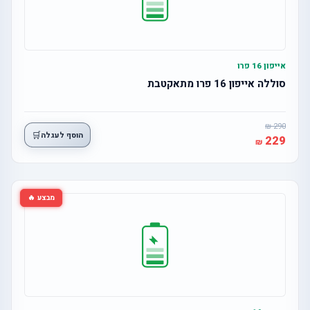
אייפון 16 פרו
סוללה אייפון 16 פרו מתאקטבת
290
🛒
הוסף לעגלה
229
מבצע 🔥