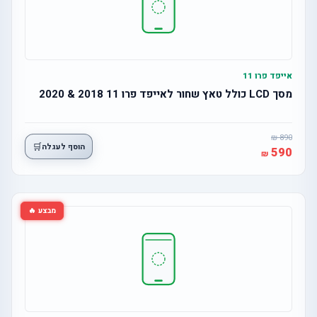
אייפד פרו 11
מסך LCD כולל טאץ שחור לאייפד פרו 11 2018 & 2020
890
🛒
הוסף לעגלה
590
מבצע 🔥