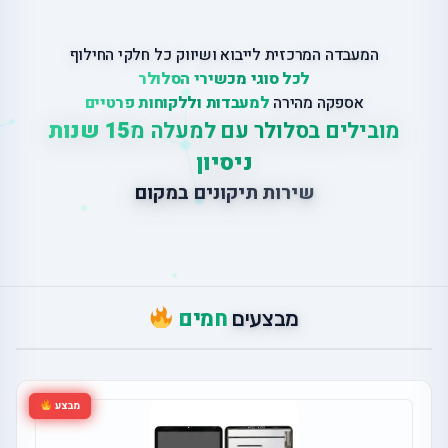
המעבדה המרכזית לייבוא ושיווק כל חלקי החילוף
לכל סוגי מכשירי הסלולר
אספקה מהירה
למעבדות וללקוחות פרטיים
מובילים בסלולר עם למעלה מ
15 שנות
ניסיון
ש
י
ר
ו
ת
ת
י
ק
ו
נ
י
ם
ב
מ
ק
ו
ם
חמים
מבצעים
מבצע