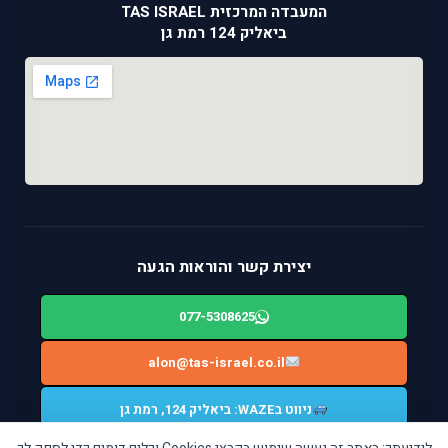
המעבדה המרכזית TAS ISRAEL
ביאליק 124 רמת גן
יצירת קשר והוראות הגעה
077-5308625
alon@tas-israel.co.il
ניווט בWAZE: ביאליק 124, רמת גן