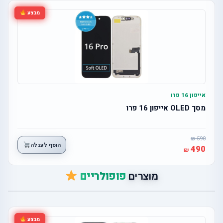
מבצע
אייפון 16 פרו
מסך OLED אייפון 16 פרו
590
הוסף לעגלה
490
פופולריים
מוצרים
מבצע