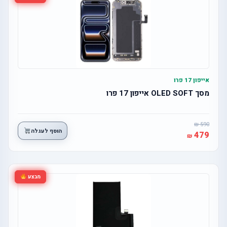
אייפון 17 פרו
מסך OLED SOFT אייפון 17 פרו
590
הוסף לעגלה
479
מבצע