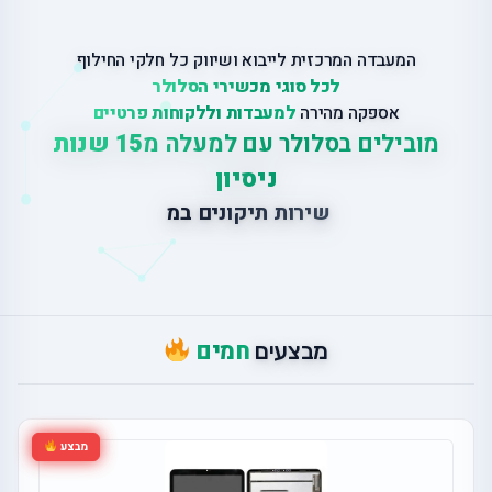
המעבדה המרכזית לייבוא ושיווק כל חלקי החילוף
לכל סוגי מכשירי הסלולר
אספקה מהירה
למעבדות וללקוחות פרטיים
מובילים בסלולר עם למעלה מ
15 שנות
ניסיון
ש
י
ר
ו
ת
ת
י
ק
ו
נ
י
ם
ב
מ
ק
ו
ם
חמים
מבצעים
מבצע