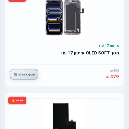
אייפון 17 פרו
מסך OLED SOFT אייפון 17 פרו
590
הוסף לעגלה
479
מבצע