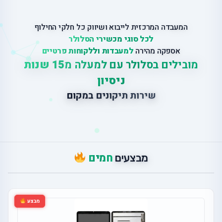
המעבדה המרכזית לייבוא ושיווק כל חלקי החילוף
לכל סוגי מכשירי הסלולר
אספקה מהירה
למעבדות וללקוחות פרטיים
מובילים בסלולר עם למעלה מ
15 שנות
ניסיון
ש
י
ר
ו
ת
ת
י
ק
ו
נ
י
ם
ב
מ
ק
ו
ם
חמים
מבצעים
מבצע