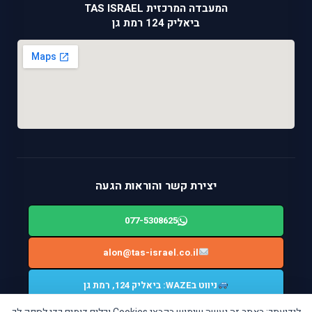
המעבדה המרכזית TAS ISRAEL
ביאליק 124 רמת גן
יצירת קשר והוראות הגעה
077-5308625
alon@tas-israel.co.il
ניווט בWAZE: ביאליק 124, רמת גן