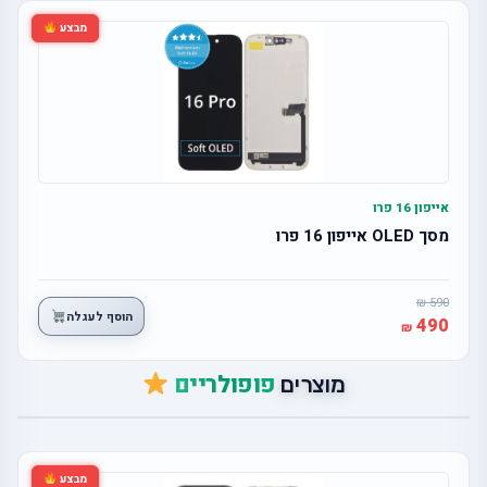
מבצע
אייפון 16 פרו
מסך OLED אייפון 16 פרו
590
הוסף לעגלה
490
פופולריים
מוצרים
מבצע