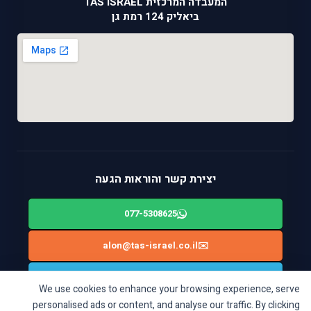
המעבדה המרכזית TAS ISRAEL
ביאליק 124 רמת גן
יצירת קשר והוראות הגעה
077-5308625
alon@tas-israel.co.il
✉️
🚙
ניווט בWAZE: ביאליק 124, רמת גן
We use cookies to enhance your browsing experience, serve
personalised ads or content, and analyse our traffic. By clicking