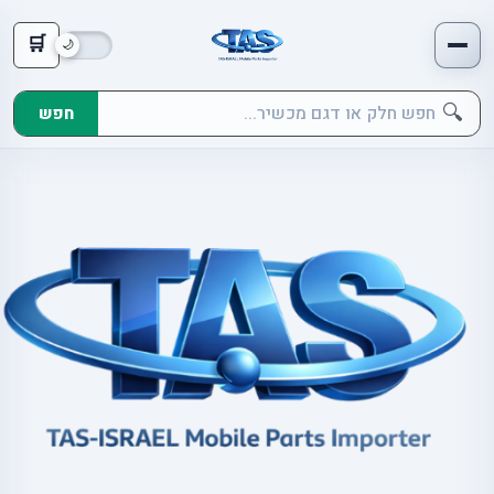
🛒
🔍
חפש