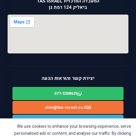
המעבדה המרכזית TAS ISRAEL
ביאליק 124 רמת גן
יצירת קשר והוראות הגעה
077-5308625
alon@tas-israel.co.il
✉️
🚙
ניווט בWAZE: ביאליק 124, רמת גן
We use cookies to enhance your browsing experience, serve
personalised ads or content, and analyse our traffic. By clicking