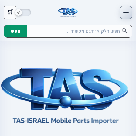
🛒
🔍
חפש