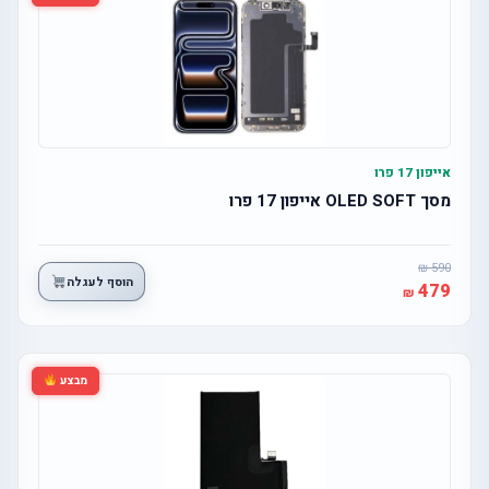
אייפון 17 פרו
מסך OLED SOFT אייפון 17 פרו
590
הוסף לעגלה
479
מבצע