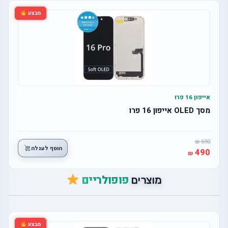
מבצע
אייפון 16 פרו
מסך OLED אייפון 16 פרו
590
הוסף לעגלה
490
פופולריים
מוצרים
מבצע