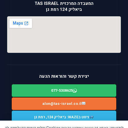
המעבדה המרכזית TAS ISRAEL
ביאליק 124 רמת גן
יצירת קשר והוראות הגעה
077-5308625
alon@tas-israel.co.il
ניווט בWAZE: ביאליק 124, רמת גן