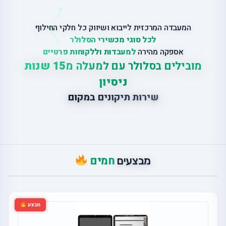
המעבדה המרכזית לייבוא ושיווק כל חלקי החילוף
לכל סוגי מכשירי הסלולר
אספקה מהירה
למעבדות וללקוחות פרטיים
מובילים בסלולר עם למעלה מ
15 שנות
ניסיון
ש
י
ר
ו
ת
ת
י
ק
ו
נ
י
ם
ב
מ
ק
ו
ם
חמים
מבצעים
מבצע