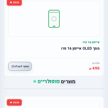
מבצע 🔥
אייפון 16 פרו
מסך OLED אייפון 16 פרו
590
🛒
הוסף לעגלה
490
פופולריים ⭐
מוצרים
מבצע 🔥