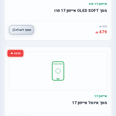
אייפון 17 פרו
מסך OLED SOFT אייפון 17 פרו
590
🛒
הוסף לעגלה
479
מבצע 🔥
אייפון 17
מסך אינסל אייפון 17