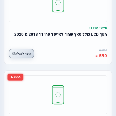
אייפד פרו 11
מסך LCD כולל טאץ שחור לאייפד פרו 11 2018 & 2020
890
🛒
הוסף לעגלה
590
מבצע 🔥