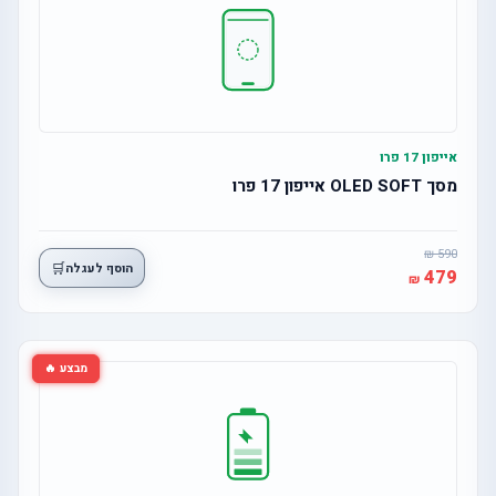
אייפון 17 פרו
מסך OLED SOFT אייפון 17 פרו
590
🛒
הוסף לעגלה
479
מבצע 🔥