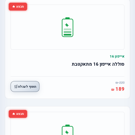
מבצע 🔥
אייפון 16
סוללה אייפון 16 מתאקטבת
220
🛒
הוסף לעגלה
189
מבצע 🔥