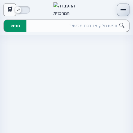
🛒
🔍
חפש