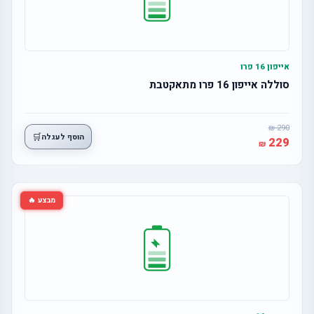
אייפון 16 פרו
סוללה אייפון 16 פרו מתאקטבת
290
🛒
הוסף לעגלה
229
מבצע 🔥