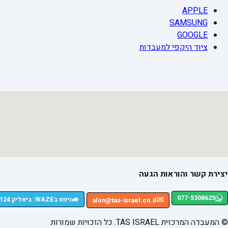
APPLE
SAMSUNG
GOOGLE
ציוד היקפי למעבדות
יצירת קשר והוראות הגעה
077-5308625
🚙
ניווט בWAZE: ביאליק 124, רמת גן
✉️
alon@tas-israel.co.il
© המעבדה המרכזית TAS ISRAEL. כל הזכויות שמורות.