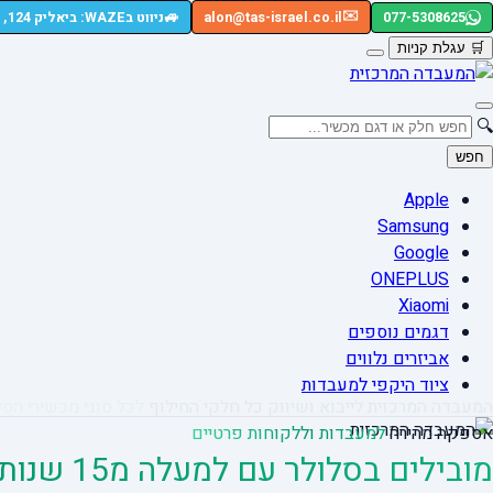
🚙
✉️
077-5308625
alon@tas-israel.co.il
ניווט בWAZE: ביאליק 124, רמת גן
🛒
עגלת קניות
🔍
חפש
Apple
Samsung
Google
ONEPLUS
Xiaomi
דגמים נוספים
אביזרים נלווים
ציוד היקפי למעבדות
המעבדה המרכזית לייבוא ושיווק כל חלקי החילוף
לכל סוגי מכשירי הסל
אספקה מהירה
למעבדות וללקוחות פרטיים
מובילים בסלולר עם למעלה מ15 שנות ניסיון