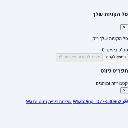
סל הקניות שלך
✕
סל הקניות שלך ריק
סה"כ ביניים:
0
המשך לקנות
מעבר לתשלום מאובטח 💳
תפריט ניווט
קטגוריות ומותגים
✕
WhatsApp · 077-5308625
שליחת פנייה
ניווט Waze