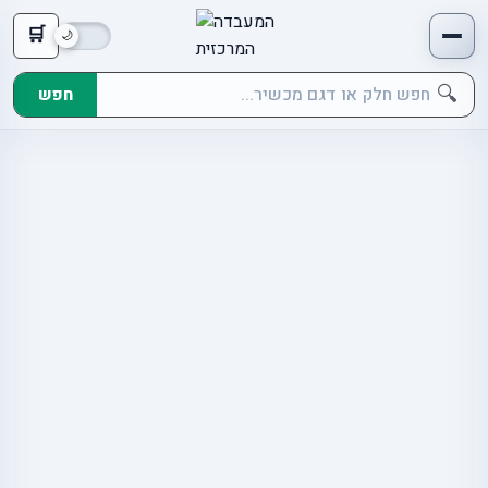
🛒
🔍
חפש