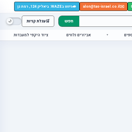
🚙
✉️
alon@tas-israel.co.il
ניווט בWAZE: ביאליק 124, רמת גן
חפש
🛒
עגלת קניות
ספים
אביזרים נלווים
ציוד היקפי למעבדות