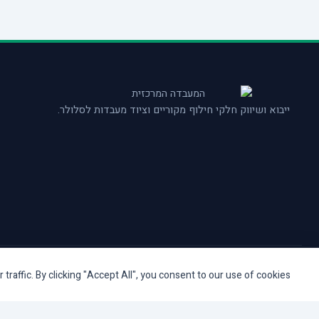
ייבוא ושיווק חלקי חילוף מקוריים וציוד מעבדות לסלולר.
© המעבדה המרכזית TAS ISRAEL. כל הזכויות שמורות.
affic. By clicking "Accept All", you consent to our use of cookies.