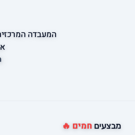
המעבדה המרכזית 
אס
מ
חמים 🔥
מבצעים