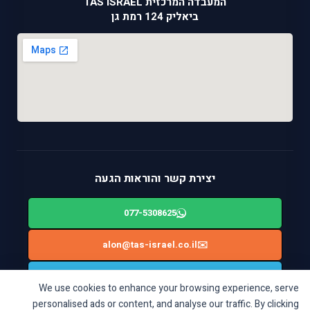
המעבדה המרכזית TAS ISRAEL
ביאליק 124 רמת גן
יצירת קשר והוראות הגעה
077-5308625
alon@tas-israel.co.il
✉️
🚙
ניווט בWAZE: ביאליק 124, רמת גן
We use cookies to enhance your browsing experience, serve
personalised ads or content, and analyse our traffic. By clicking