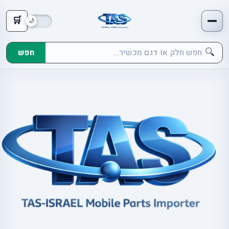
🛒
🔍
חפש