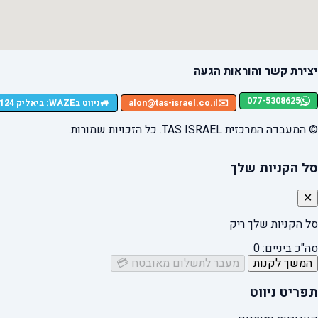
יצירת קשר והוראות הגעה
077-5308625
🚙
✉️
alon@tas-israel.co.il
ניווט בWAZE: ביאליק 124, רמת גן
© המעבדה המרכזית TAS ISRAEL. כל הזכויות שמורות.
סל הקניות שלך
✕
סל הקניות שלך ריק
סה"כ ביניים:
0
המשך לקנות
מעבר לתשלום מאובטח 💳
תפריט ניווט