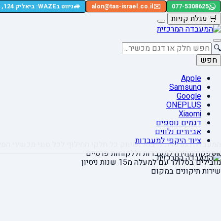
🚙
077-5308625
✉️
alon@tas-israel.co.il
ניווט בWAZE: ביאליק 124, רמת גן
🛒
עגלת קניות
🔍
חפש
Apple
Samsung
Google
ONEPLUS
Xiaomi
דגמים נוספים
אביזרים נלווים
ציוד היקפי למעבדות
המעבדה המרכזית לייבוא ושיווק כל חלקי החילוף
לכל סוגי מכשירי הסל
אספקה מהירה
למעבדות וללקוחות פרטיים
מובילים בסלולר עם למעלה מ15 שנות ניסיון
שירות תיקונים במקום