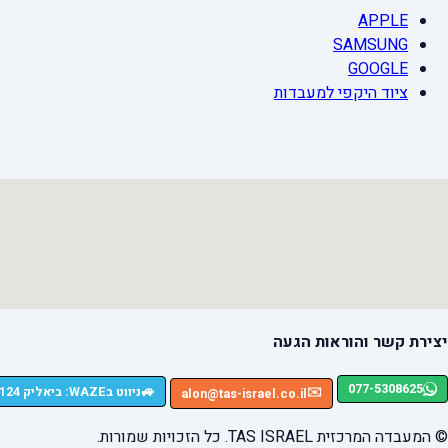
APPLE
SAMSUNG
GOOGLE
ציוד היקפי למעבדות
יצירת קשר והוראות הגעה
077-5308625
🚙
ניווט בWAZE: ביאליק 124, רמת גן
✉️
alon@tas-israel.co.il
© המעבדה המרכזית TAS ISRAEL. כל הזכויות שמורות.