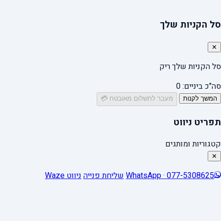
סל הקניות שלך
✕
סל הקניות שלך ריק
סה"כ ביניים:
0
המשך לקנות
מעבר לתשלום מאובטח 💳
תפריט ניווט
קטגוריות ומותגים
✕
WhatsApp · 077-5308625
שליחת פנייה
ניווט Waze