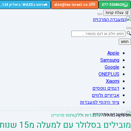
🚙
✉️
077-5308625
alon@tas-israel.co.il
ניווט בWAZE: ביאליק 124, רמת גן
🛒
עגלת קניות
🔍
חפש
Apple
Samsung
Google
ONEPLUS
Xiaomi
דגמים נוספים
אביזרים נלווים
ציוד היקפי למעבדות
המעבדה המרכזית לייבוא ושיווק כל חלקי החילוף
לכל סוגי מכשירי הסל
אספקה מהירה
למעבדות וללקוחות פרטיים
מובילים בסלולר עם למעלה מ15 שנות ניסיון