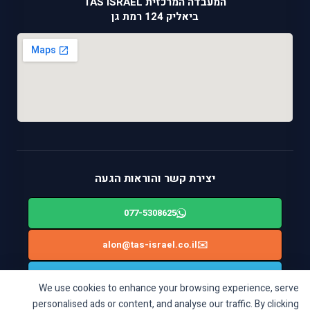
המעבדה המרכזית TAS ISRAEL
ביאליק 124 רמת גן
יצירת קשר והוראות הגעה
077-5308625
alon@tas-israel.co.il
✉️
🚙
ניווט בWAZE: ביאליק 124, רמת גן
We use cookies to enhance your browsing experience, serve
personalised ads or content, and analyse our traffic. By clicking