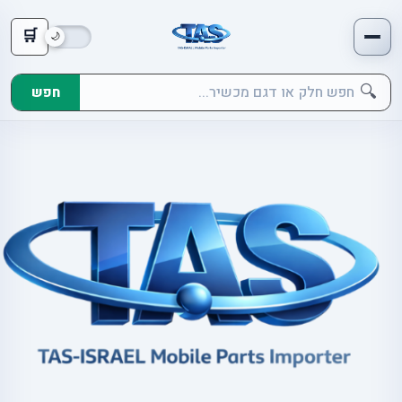
🛒
🔍
חפש