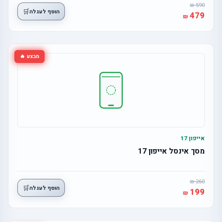
590
🛒
הוסף לעגלה
479
מבצע 🔥
אייפון 17
מסך אינסל אייפון 17
260
🛒
הוסף לעגלה
199