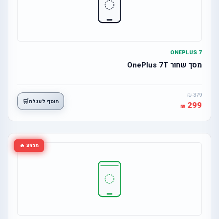
ONEPLUS 7
מסך שחור OnePlus 7T
379
🛒
הוסף לעגלה
299
מבצע 🔥