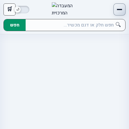
🛒
🔍
חפש