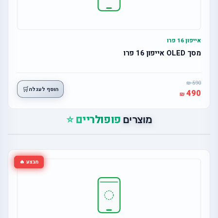
אייפון 16 פרו
מסך OLED אייפון 16 פרו
590
🛒
הוסף לעגלה
490
פופולריים ⭐
מוצרים
מבצע 🔥