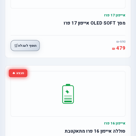
אייפון 17 פרו
מסך OLED SOFT אייפון 17 פרו
590
🛒
הוסף לעגלה
479
מבצע 🔥
אייפון 16 פרו
סוללה אייפון 16 פרו מתאקטבת