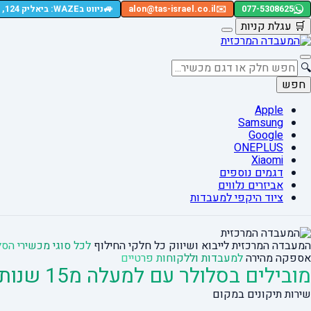
🚙
077-5308625
✉️
alon@tas-israel.co.il
ניווט בWAZE: ביאליק 124, רמת גן
🛒
עגלת קניות
🔍
חפש
Apple
Samsung
Google
ONEPLUS
Xiaomi
דגמים נוספים
אביזרים נלווים
ציוד היקפי למעבדות
המעבדה המרכזית לייבוא ושיווק כל חלקי החילוף
לכל סוגי מכשירי הסל
אספקה מהירה
למעבדות וללקוחות פרטיים
מובילים בסלולר עם למעלה מ15 שנות ניסיון
שירות תיקונים במקום