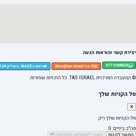
יצירת קשר והוראות הגעה
077-5308625
🚙
✉️
alon@tas-israel.co.il
ניווט בWAZE: ביאליק 124, רמת גן
© המעבדה המרכזית TAS ISRAEL. כל הזכויות שמורות.
סל הקניות שלך
✕
סל הקניות שלך ריק
סה"כ ביניים:
0
המשך לקנות
מעבר לתשלום מאובטח 💳