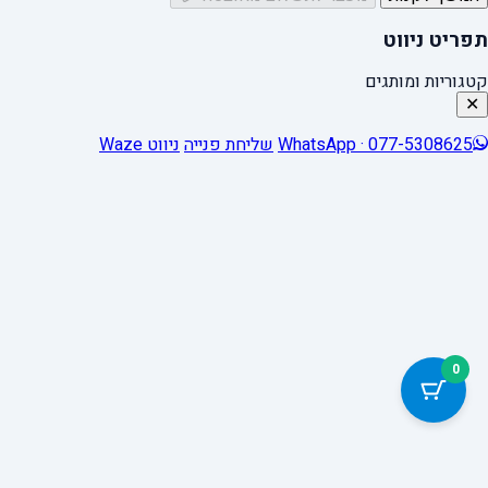
תפריט ניווט
קטגוריות ומותגים
✕
WhatsApp · 077-5308625
שליחת פנייה
ניווט Waze
0
כלי נגישות