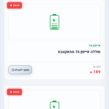
מבצע 🔥
אייפון 16
סוללה אייפון 16 מתאקטבת
220
🛒
הוסף לעגלה
189
מבצע 🔥