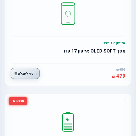
אייפון 17 פרו
מסך OLED SOFT אייפון 17 פרו
590
🛒
הוסף לעגלה
479
מבצע 🔥