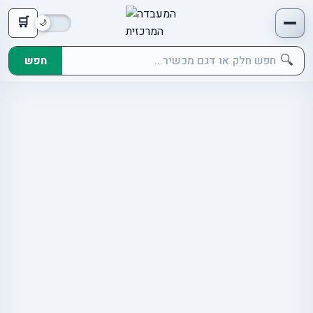
🛒
🔍
חפש