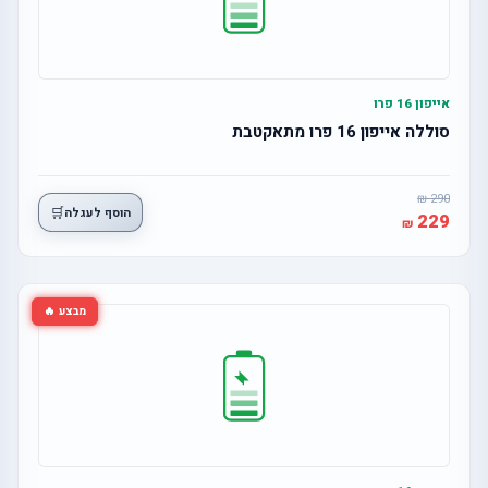
אייפון 16 פרו
סוללה אייפון 16 פרו מתאקטבת
290
🛒
הוסף לעגלה
229
מבצע 🔥