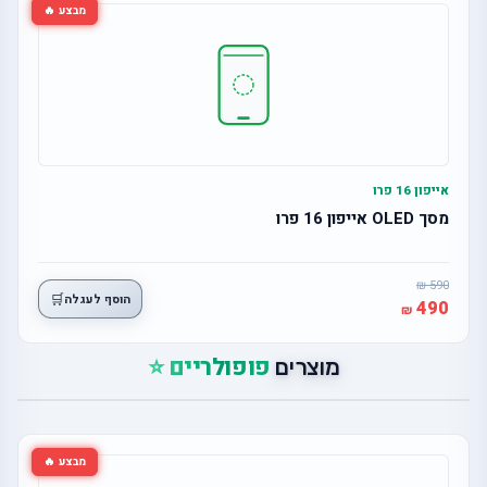
מבצע 🔥
אייפון 16 פרו
מסך OLED אייפון 16 פרו
590
🛒
הוסף לעגלה
490
פופולריים ⭐
מוצרים
מבצע 🔥