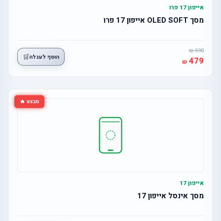
אייפון 17 פרו
מסך OLED SOFT אייפון 17 פרו
590
🛒
הוסף לעגלה
479
מבצע 🔥
אייפון 17
מסך אינסל אייפון 17