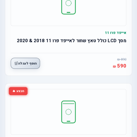
אייפד פרו 11
מסך LCD כולל טאץ שחור לאייפד פרו 11 2018 & 2020
890
🛒
הוסף לעגלה
590
מבצע 🔥