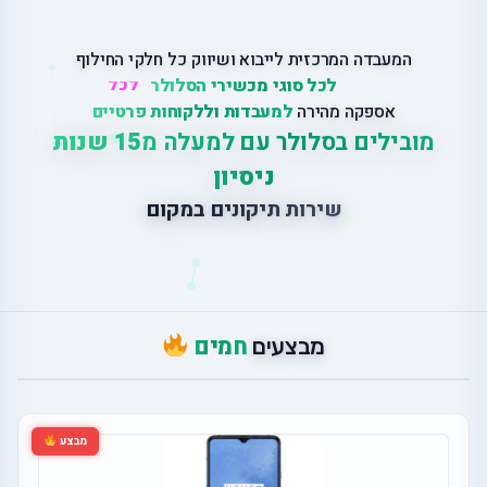
המעבדה המרכזית לייבוא ושיווק כל חלקי החילוף
לכל סוגי מכשירי הסלולר
אספקה מהירה
למעבדות וללקוחות פרטיים
מובילים בסלולר עם למעלה מ
15 שנות
ניסיון
ש
י
ר
ו
ת
ת
י
ק
ו
נ
י
ם
ב
מ
ק
ו
ם
חמים
מבצעים
מבצע