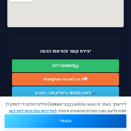
יצירת קשר והוראות הגעה
077-5308625
alon@tas-israel.co.il
ניווט בWAZE: ביאליק 124, רמת גן
לידיעתך: באתר זה נעשה שימוש בקבצי Cookies וכלים דומים כדי לספק לך
חווית גלישה טובה ותכנים מותאמים אישית.
למדיניות הפרטיות לחץ כאן
.
© המעבדה המרכזית TAS ISRAEL. כל הזכויות שמורות.
הבנתי