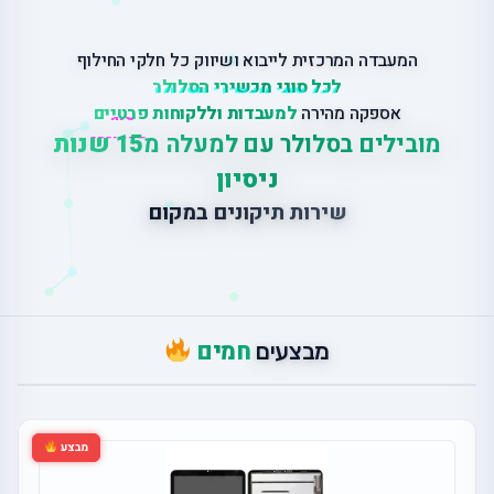
המעבדה המרכזית לייבוא ושיווק כל חלקי החילוף
לכל סוגי מכשירי הסלולר
אספקה מהירה
למעבדות וללקוחות פרטיים
מובילים בסלולר עם למעלה מ
15 שנות
ניסיון
ש
י
ר
ו
ת
ת
י
ק
ו
נ
י
ם
ב
מ
ק
ו
ם
חמים
מבצעים
מבצע