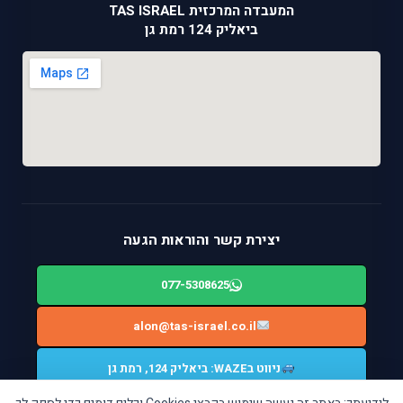
המעבדה המרכזית TAS ISRAEL
ביאליק 124 רמת גן
יצירת קשר והוראות הגעה
077-5308625
alon@tas-israel.co.il
ניווט בWAZE: ביאליק 124, רמת גן