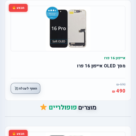
מבצע
אייפון 16 פרו
מסך OLED אייפון 16 פרו
590
הוסף לעגלה
490
פופולריים
מוצרים
מבצע