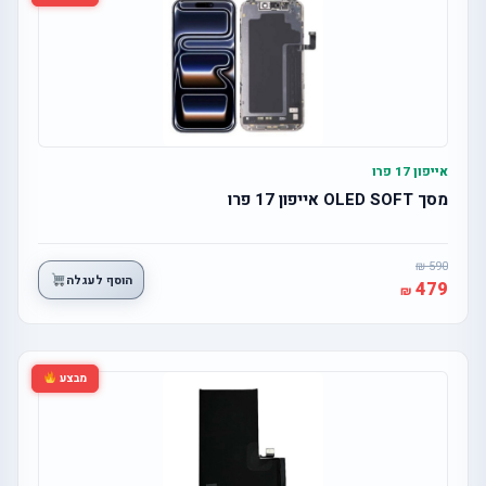
אייפון 17 פרו
מסך OLED SOFT אייפון 17 פרו
590
הוסף לעגלה
479
מבצע