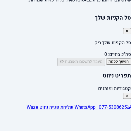
© המעבדה המרכזית TAS ISRAEL. כל הזכויות שמורות.
סל הקניות שלך
✕
סל הקניות שלך ריק
סה"כ ביניים:
0
המשך לקנות
מעבר לתשלום מאובטח 💳
תפריט ניווט
קטגוריות ומותגים
✕
WhatsApp · 077-5308625
שליחת פנייה
ניווט Waze