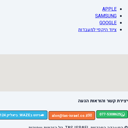
APPLE
SAMSUNG
GOOGLE
ציוד היקפי למעבדות
יצירת קשר והוראות הגעה
077-5308625
🚙
ניווט בWAZE: ביאליק 124, רמת גן
✉️
alon@tas-israel.co.il