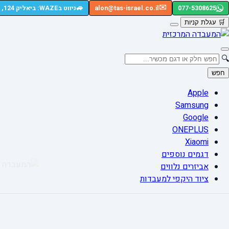
🚙
✉️
077-5308625
alon@tas-israel.co.il
ניווט בWAZE: ביאליק 124, רמת גן
🛒
עגלת קניות
🔍
חפש
Apple
Samsung
Google
ONEPLUS
Xiaomi
דגמים נוספים
אביזרים נלווים
ציוד היקפי למעבדות