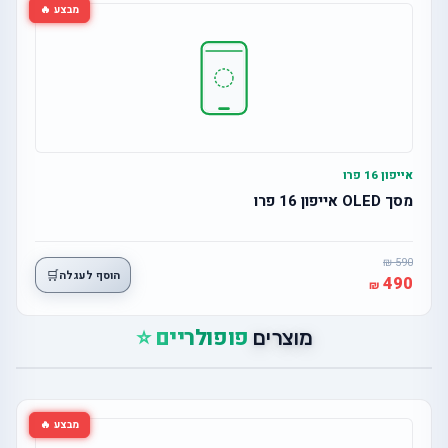
מבצע 🔥
אייפון 16 פרו
מסך OLED אייפון 16 פרו
590
🛒
הוסף לעגלה
490
פופולריים ⭐
מוצרים
מבצע 🔥