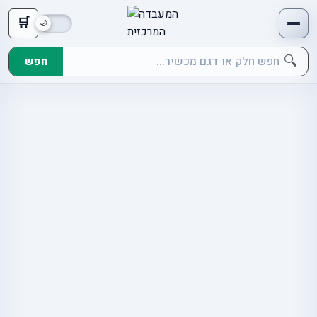
🛒
🔍
חפש