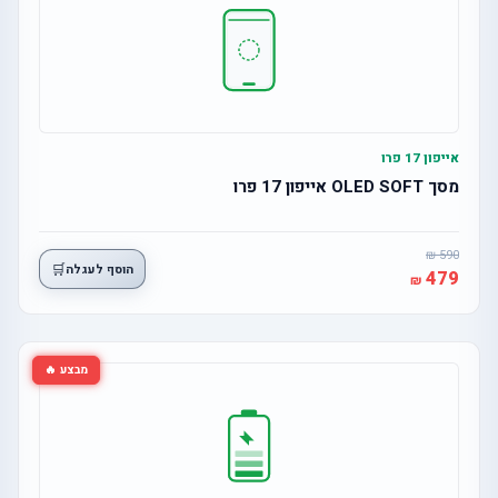
אייפון 17 פרו
מסך OLED SOFT אייפון 17 פרו
590
🛒
הוסף לעגלה
479
מבצע 🔥