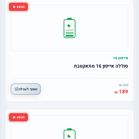
מבצע 🔥
אייפון 16
סוללה אייפון 16 מתאקטבת
220
🛒
הוסף לעגלה
189
מבצע 🔥