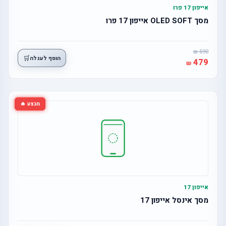
אייפון 17 פרו
מסך OLED SOFT אייפון 17 פרו
590
🛒
הוסף לעגלה
479
מבצע 🔥
אייפון 17
מסך אינסל אייפון 17