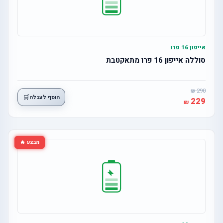
אייפון 16 פרו
סוללה אייפון 16 פרו מתאקטבת
290
🛒
הוסף לעגלה
229
מבצע 🔥