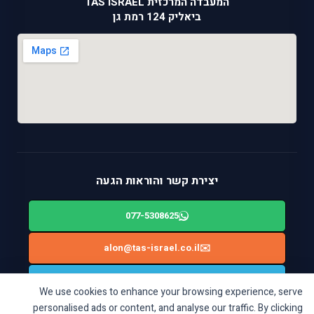
המעבדה המרכזית TAS ISRAEL
ביאליק 124 רמת גן
יצירת קשר והוראות הגעה
077-5308625
alon@tas-israel.co.il
✉️
🚙
ניווט בWAZE: ביאליק 124, רמת גן
We use cookies to enhance your browsing experience, serve
personalised ads or content, and analyse our traffic. By clicking