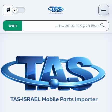
🛒
🔍
חפש