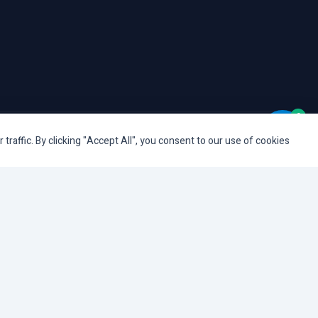
0
© המעבדה המרכזית TAS ISRAEL. כל הזכויות שמורות.
affic. By clicking "Accept All", you consent to our use of cookies.
כלי נגישות
הגדל טקסט
הקטן טקסט
גווני אפור
ניגודיות גבוהה
הדגשת קישורים
פונט קריא
סמן גדול