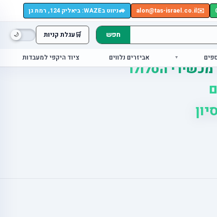
🚙
✉️
alon@tas-israel.co.il
ניווט בWAZE: ביאליק 124, רמת גן
חפש
🛒
עגלת קניות
ספים
אביזרים נלווים
ציוד היקפי למעבדות
 מכשירי הסלולר
ם