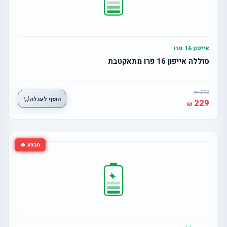
אייפון 16 פרו
סוללה אייפון 16 פרו מתאקטבת
290
🛒
הוסף לעגלה
229
מבצע 🔥