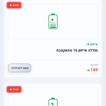
מבצע 🔥
אייפון 16
סוללה אייפון 16 מתאקטבת
220
🛒
הוסף לעגלה
189
מבצע 🔥