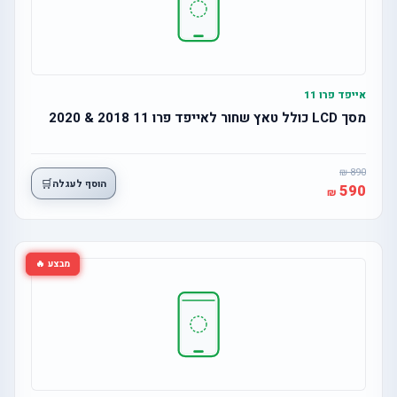
אייפד פרו 11
מסך LCD כולל טאץ שחור לאייפד פרו 11 2018 & 2020
890
🛒
הוסף לעגלה
590
מבצע 🔥