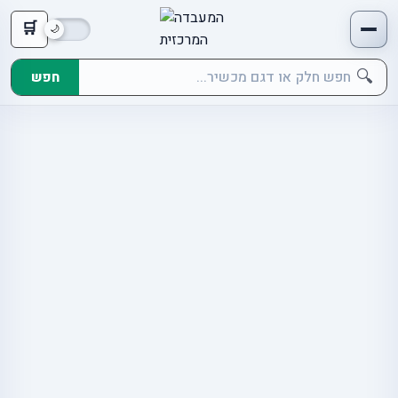
🛒
🔍
חפש