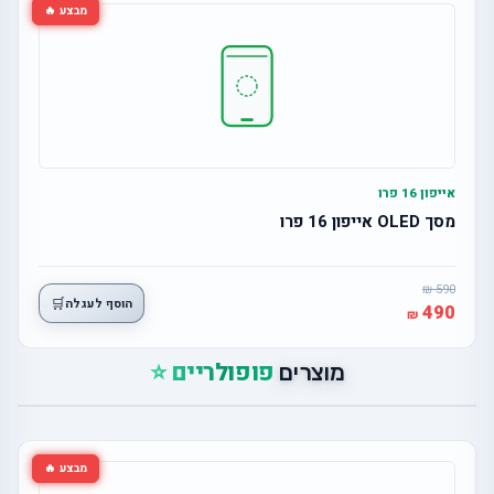
מבצע 🔥
אייפון 16 פרו
מסך OLED אייפון 16 פרו
590
🛒
הוסף לעגלה
490
פופולריים ⭐
מוצרים
מבצע 🔥