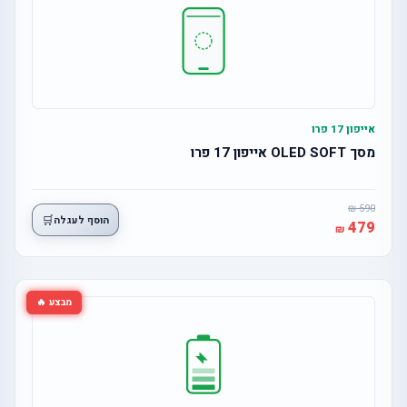
אייפון 17 פרו
מסך OLED SOFT אייפון 17 פרו
590
🛒
הוסף לעגלה
479
מבצע 🔥