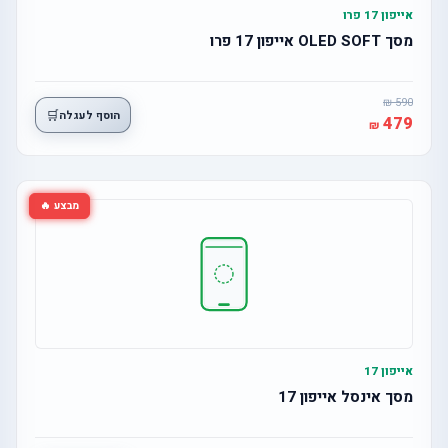
אייפון 17 פרו
מסך OLED SOFT אייפון 17 פרו
590
🛒
הוסף לעגלה
479
מבצע 🔥
אייפון 17
מסך אינסל אייפון 17