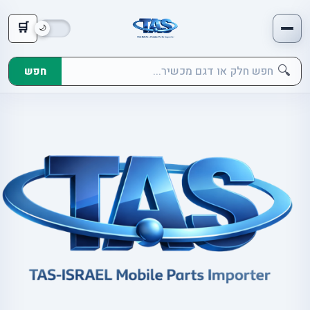
🛒
🔍
חפש