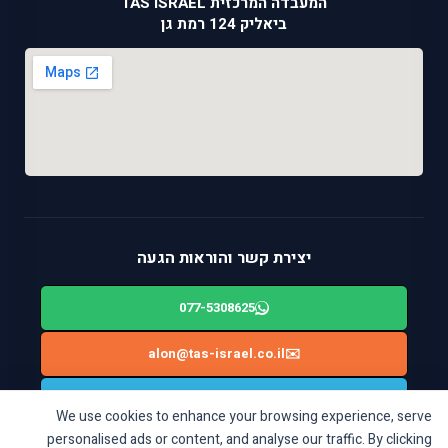
המעבדה המרכזית TAS ISRAEL
ביאליק 124 רמת גן
יצירת קשר והוראות הגעה
077-5308625
alon@tas-israel.co.il
✉️
🚙
ניווט בWAZE: ביאליק 124, רמת גן
We use cookies to enhance your browsing experience, serve
personalised ads or content, and analyse our traffic. By clicking